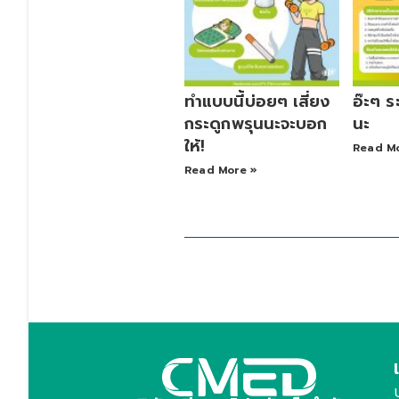
ทำแบบนี้บ่อยๆ เสี่ยง
อ๊ะๆ 
กระดูกพรุนนะจะบอก
นะ
ให้!
Read M
Read More »