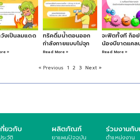
ระวังเป็นลมแดด
ทริคดื่มน้ำตอนออก
จะฟิตทั้งที ก็อย่
กำลังกายแบบไม่จุก
น้องบีขาดแคลน
ore »
Read More »
Read More »
« Previous
1
2
3
Next »
เกี่ยวกับ
ผลิตภัณฑ์
ร่วมงานกับ
ประวัติ
ยาแผนปัจจุบัน
ตำแหน่งงาน