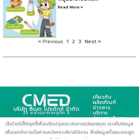
Read More »
« Previous
1
2
3
Next »
เกี่ยวกับ
ผลิตภัณฑ์
ข่าวสาร
บริษัท ซีเมด โปรดักซ์ จำกัด
บริการ
35 ซ.ช่างอากาศอุทิศ 3
ร่วมงานกับเรา
ถ.ช่างอากาศอุทิศ แขวงดอนเมือง
ติดต่อเรา
เว็บไซต์นี้ใช้คุกกี้เพื่อปรับปรุงประสบการณ์ของคุณ เราเก็บข้อมูล
เขตตอนเมือง กรุงเทพฯ 10210
เพื่อจดจำการตั้งค่าและวิเคราะห์การใช้งาน ซึ่งข้อมูลทั้งหมดจะถูก