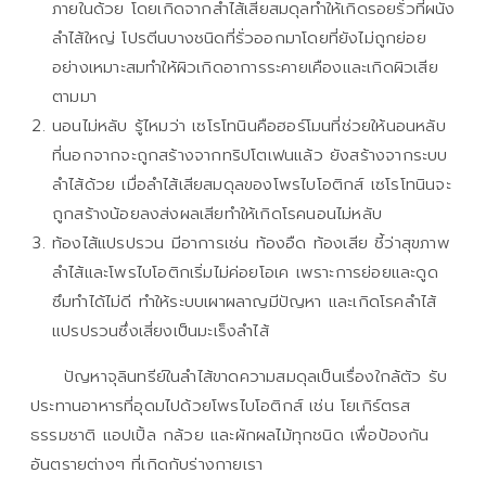
ภายในด้วย โดยเกิดจากสำไส้เสียสมดุลทำให้เกิดรอยรั่วที่ผนัง
ลำไส้ใหญ่ โปรตีนบางชนิดที่รั่วออกมาโดยที่ยังไม่ถูกย่อย
อย่างเหมาะสมทำให้ผิวเกิดอาการระคายเคืองและเกิดผิวเสีย
ตามมา
นอนไม่หลับ รู้ไหมว่า เซโรโทนินคือฮอร์โมนที่ช่วยให้นอนหลับ
ที่นอกจากจะถูกสร้างจากทริปโตเฟนแล้ว ยังสร้างจากระบบ
ลำไส้ด้วย เมื่อลำไส้เสียสมดุลของโพรไบโอติกส์ เซโรโทนินจะ
ถูกสร้างน้อยลงส่งผลเสียทำให้เกิดโรคนอนไม่หลับ
ท้องไส้แปรปรวน มีอาการเช่น ท้องอืด ท้องเสีย ชี้ว่าสุขภาพ
ลำไส้และโพรไบโอติกเริ่มไม่ค่อยโอเค เพราะการย่อยและดูด
ซึมทำได้ไม่ดี ทำให้ระบบเผาผลาญมีปัญหา และเกิดโรคลำไส้
แปรปรวนซึ่งเสี่ยงเป็นมะเร็งลำไส้
ปัญหาจุลินทรีย์ในลำไส้ขาดความสมดุลเป็นเรื่องใกล้ตัว รับ
ประทานอาหารที่อุดมไปด้วยโพรไบโอติกส์ เช่น โยเกิร์ตรส
ธรรมชาติ แอปเปิ้ล กล้วย และผักผลไม้ทุกชนิด เพื่อป้องกัน
อันตรายต่างๆ ที่เกิดกับร่างกายเรา