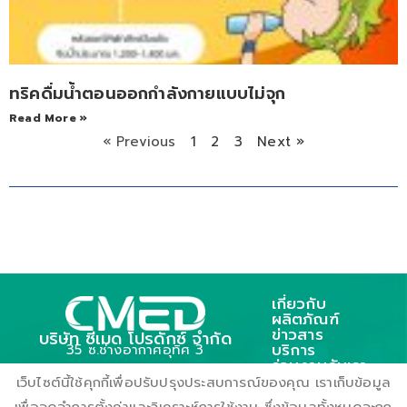
ทริคดื่มน้ำตอนออกกำลังกายแบบไม่จุก
Read More »
« Previous
1
2
3
Next »
เกี่ยวกับ
ผลิตภัณฑ์
ข่าวสาร
บริษัท ซีเมด โปรดักซ์ จำกัด
บริการ
35 ซ.ช่างอากาศอุทิศ 3
ร่วมงานกับเรา
ถ.ช่างอากาศอุทิศ แขวงดอนเมือง
ติดต่อเรา
เว็บไซต์นี้ใช้คุกกี้เพื่อปรับปรุงประสบการณ์ของคุณ เราเก็บข้อมูล
เขตตอนเมือง กรุงเทพฯ 10210