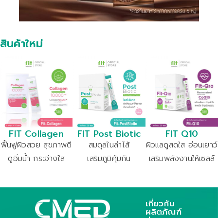
สินค้าใหม่
FIT Collagen
FIT Post Biotic
FIT Q10​
ฟื้นฟูผิวสวย สุขภาพดี
สมดุลในลำไส้
ผิวแลดูสดใส อ่อนเยาว์
ดูอิ่มน้ำ กระจ่างใส
เสริมภูมิคุ้มกัน
เสริมพลังงานให้เซลล์
เกี่ยวกับ
ผลิตภัณฑ์