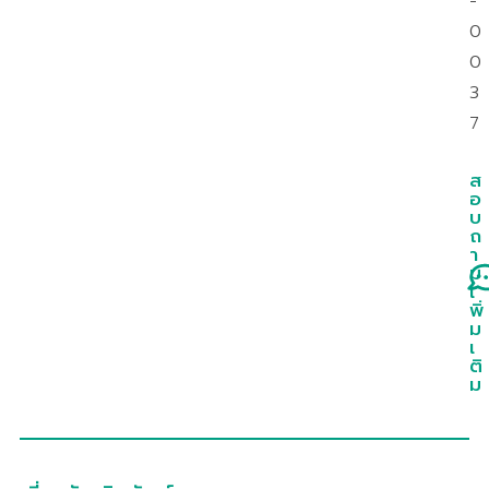
-
0
0
3
7
ส
อ
บ
ถ
า
ม
เ
พิ่
ม
เ
ติ
ม