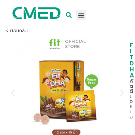
< ย้อนกลับ
F
I
T
D
H
A
ฟิ
ต
ดี
เ
อ
ช
เ
อ