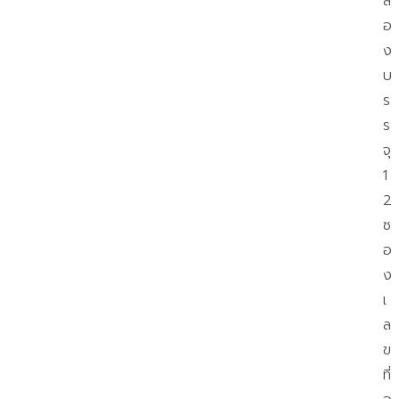
ล่
อ
ง
บ
ร
ร
จุ
1
2
ซ
อ
ง
เ
ล
ข
ที่