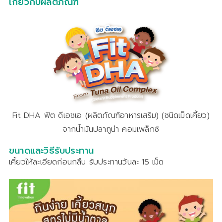
เกี่ยวกับผลิตภัณฑ์
Fit DHA ฟิต ดีเอชเอ (ผลิตภัณฑ์อาหารเสริม) (ชนิดเม็ดเคี้ยว)
จากน้ำมันปลาทูน่า คอมเพล็กซ์
ขนาดและวิธีรับประทาน
เคี้ยวให้ละเอียดก่อนกลืน รับประทานวันละ 15 เม็ด