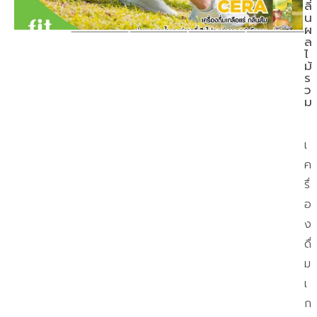
ลิ่
น
ผ
ล
ไ
ม้
ร
ว
ม
เ
ค
รื่
อ
ง
ดื่
ม
เ
ก