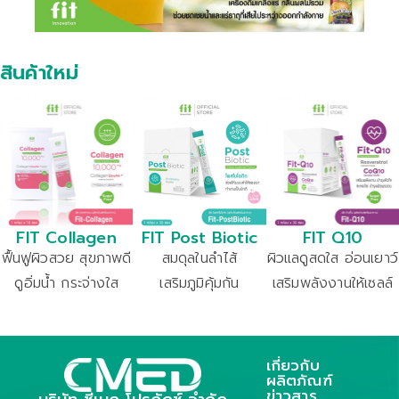
สินค้าใหม่
FIT Collagen
FIT Post Biotic
FIT Q10​
ฟื้นฟูผิวสวย สุขภาพดี
สมดุลในลำไส้
ผิวแลดูสดใส อ่อนเยาว์
ดูอิ่มน้ำ กระจ่างใส
เสริมภูมิคุ้มกัน
เสริมพลังงานให้เซลล์
เกี่ยวกับ
ผลิตภัณฑ์
ข่าวสาร