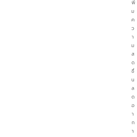
พิ่
ม
ค
ว
า
ม
ส
ด
ชื่
น
ล
ด
อ
า
ก
า