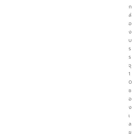
ก
ล่
อ
ง
บ
ร
ร
จุ
1
0
ซ
อ
ง
เ
ล
ข