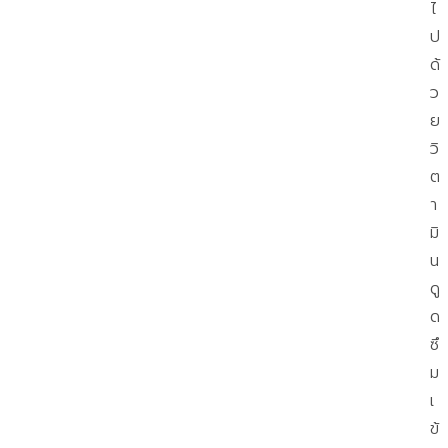
ไ
ป
ด้
ว
ย
วิ
ต
า
มิ
น
ดู
ด
ซึ
ม
เ
ข้