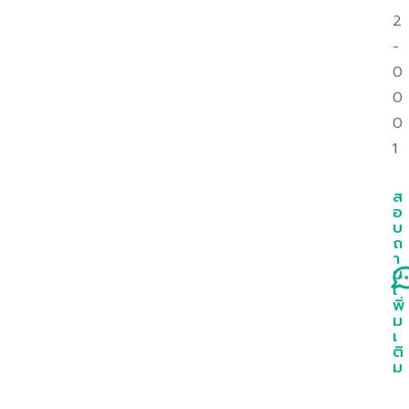
2
-
0
0
0
1
ส
อ
บ
ถ
า
ม
เ
พิ่
ม
เ
ติ
ม