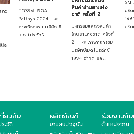
มหกรรมเเสดง
SM
สินค้าร้านยาเเห่ง
บริษ
ard
TOSSM JSOA
ชาติ ครั้งที่ 2
1994
Pattaya 2024 📣
มหกรรมเเสดงสินค้า
บริษ
ภาพกิจกรรม บริษัท ซี
ร้านยาเเห่งชาติ ครั้งที่
เมด โปรดักซ์…
2 📣 ภาพกิจกรรม
itle
บริษัทซีเมดโปรดักซ์
1994 จำกัด และ…
เกี่ยวกับ
ผลิตภัณฑ์
ร่วมงานกับ
ประวัติ
ยาแผนปัจจุบัน
ตำแหน่งงาน
วิสัยทัศน์
ผลิตภัณฑ์เสริมอาหาร
รายละเอียดงา