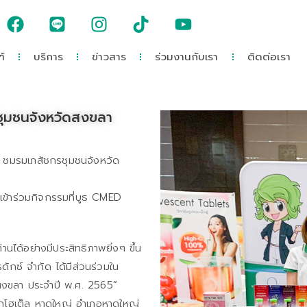
์
บริการ
ข่าวสาร
ร่วมงานกับเรา
ติดต่อเรา
ชุมชนจังหวัดสงขลา
ชมรมเภสัชกรชุมชนจังหวัด
ะเข้าร่วมกิจกรรมที่บูธ CMED
อย่างมีประสิทธิภาพยิ่งๆ ขึ้น
รดักซ์ จำกัด ได้มีส่วนร่วมใน
สงขลา ประจำปี พ.ศ. 2565”
ูติกโฮเต็ล หาดใหญ่ อำเภอหาดใหญ่