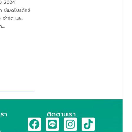
ID 2024
ัท ซีเมดโปรดักซ์
 จำกัด และ
ัท…
เรา
ติดตามเรา
น