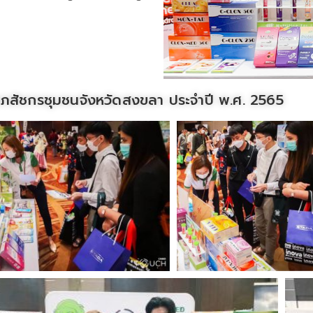
ภสัชกรชุมชนจังหวัดสงขลา ประจำปี พ.ศ. 2565